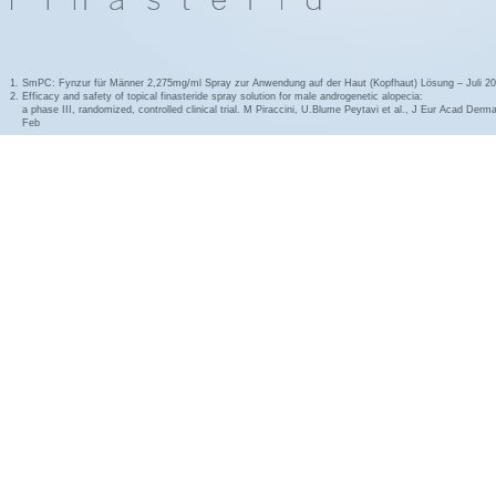
SmPC: Fynzur für Männer 2,275mg/ml Spray zur Anwendung auf der Haut (Kopfhaut) Lösung – Juli 2
Efficacy and safety of topical finasteride spray solution for male androgenetic alopecia:
a phase III, randomized, controlled clinical trial. M Piraccini, U.Blume Peytavi et al., J Eur Acad Derm
Feb