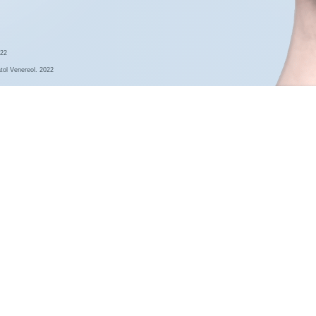
022
atol Venereol. 2022